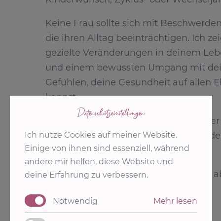
Keine Frau sollte sich mit Beschwerde
die ihren Alltag beeinträchtigen. Ich ze
gezielte Veränderungen in deinem Lebe
und einem bewussten Umgang mit de
Gefühlen, deine Gesundheit auf allen 
kannst.
Datenschutz­einstellungen
Stell dir vor, du könntest deinen Körpe
Ich nutze Cookies auf meiner Website.
nähren, dass du nicht körperlich, son
Einige von ihnen sind essenziell, während
emotional erfüllter lebst.
andere mir helfen, diese Website und
Wenn du das möchtest? Dann nimm ab 
deine Erfahrung zu verbessern.
Hormonbalance selbst in die Hand.
Notwendig
Mehr lesen